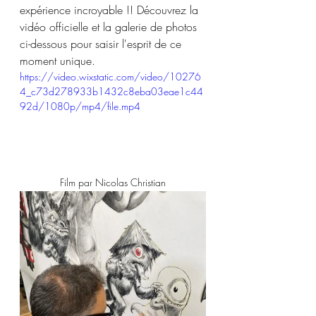
expérience incroyable !! Découvrez la 
vidéo officielle et la galerie de photos 
ci-dessous pour saisir l'esprit de ce 
moment unique.
https://video.wixstatic.com/video/10276
4_c73d278933b1432c8eba03eae1c44
92d/1080p/mp4/file.mp4
Film par Nicolas Christian