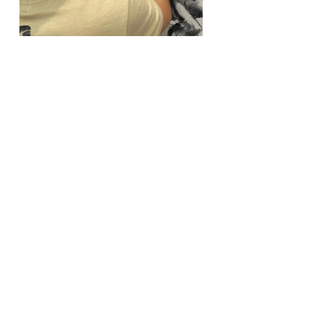
Mitsuhiro Arita - Armel Gaulme - Stan 
Manoukian - Benjamin Lacombe