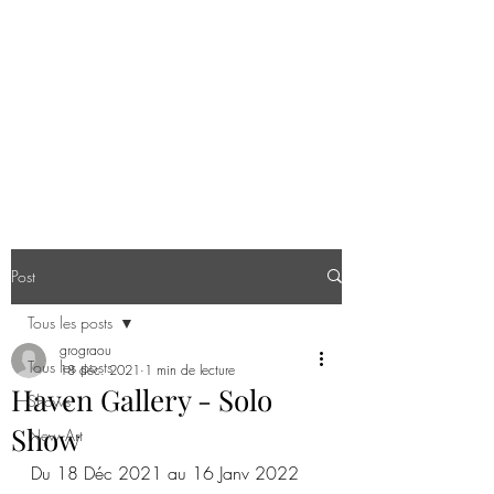
STAN MANOUKIAN
Monster lover since 1969
Post
Tous les posts
grograou
Tous les posts
18 déc. 2021
1 min de lecture
Haven Gallery - Solo
Shows
Show
New Art
Du 18 Déc 2021 au 16 Janv 2022